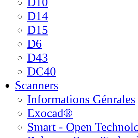
D10
D14
D15
D6
D43
DC40
Scanners
Informations Génrales
Exocad®
Smart - Open Technol