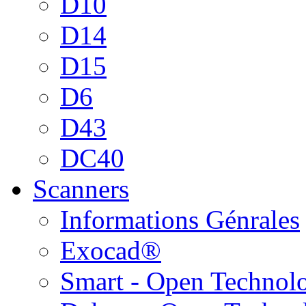
D10
D14
D15
D6
D43
DC40
Scanners
Informations Génrales
Exocad®
Smart - Open Technol