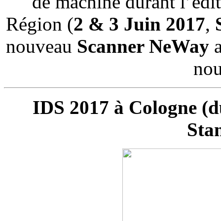
de machine durant l’éd
Région (
2 & 3 Juin 2017
,
nouveau
Scanner NeWay
a
nou
IDS 2017 à Cologne (du
Sta